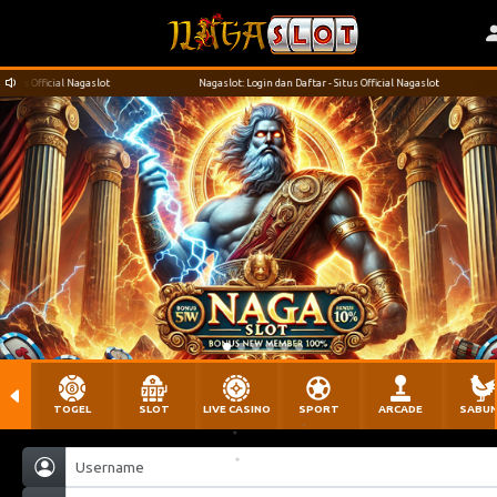
s Official Nagaslot
Nagaslot: Login dan Daftar - Situs Official Nagaslot
TOGEL
SLOT
LIVE CASINO
SPORT
ARCADE
SABU